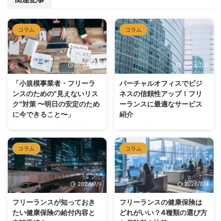
コラム
コラム
2024/7/12
2024/7/11
「小規模事業者・フリーラ
バーチャルオフィスでビジ
ンスのための"見えないリス
ネスの信頼性アップ！フリ
ク"対策 〜明日の安定のため
ーランスに最適なサービス
に今できること〜」
紹介
フリーランスや小規模事業者とし
1. フリーランスとバーチャルオフ
て活動していると、日々の仕事に
ィスの関係 フリーランスがバー
追われ、将来のリスクについて考
チャルオフィスを活用する理由
コラム
コラム
える余裕がないことも多いでしょ
フリーランスとして働く際、自宅
う。しかし、ビジネスの持続可能
を仕事の拠点にすることが一般的
性を高め、長期的な成功を実現す
ですが、ビジネス上の信頼性を高
2024/7/9
2026/8/4
るためには、目の前には見えにく
めるためにはプロフェッショナル
いリスクにも備えることが重要で
なオフィスアドレスが必要です。
フリーランスが知っておき
フリーランスの健康保険は
す。今回は、小規模事業者やフリ
バーチャルオフィスを利用するこ
たい健康保険の給付内容と
どれがいい？4種類の選び方
ーランスが直面しがちな"見えな
とで、自宅住所を公開せずに信頼