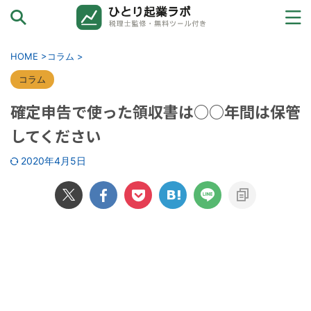
カテゴリーから探す
HOME
>
コラム
>
お金と確定申告
コラム
確定申告で使った領収書は○○年間は保管
売上ゼロ→初受注
してください
ひとり起業の壁
2020年4月5日
ツールと外注
法人化→その先へ