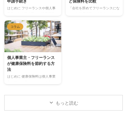
申請手続き
と保険料を比較
いリスク"と、その対策について
性の高いビジネスアドレスを持つ
考えていきましょう。 収入の不
ことができます。また、クライア
はじめに フリーランスや個人事
「会社を辞めてフリーランスにな
安定性リスク 対策 フリーランス
ントとの契約や郵便物の受け取り
業主として働く際に、健康保険に
ったら健康保険はどうすればい
や小規模事業者にとって、収入の
に便利です。 バーチャルオフィ
加入していると様々な給付を受け
い？」「国保と任意継続、どっち
不安定性は常に付きまとう問題で
スの具体的なメリット コスト削
ることができます。しかし、具体
が安い？」 フリーランス・個人
コラム
す。特定のクライアントに依存し
減：物理的なオフィスを借りるよ
的な給付内容や申請手続きについ
事業主が加入できる健康保険には
すぎたり、季節変動の激しい業 ...
りもはるかに安価。 プロフ ...
てはあまり知られていないことが
4つの選択肢があります。どれを
多いです。本記事では、個人事業
選ぶかによって年間の保険料が数
2024/7/9
主やフリーランスが知っておくべ
十万円変わることもあります。
き健康保険の給付内容と申請手続
この記事では、4つの選択肢の特
個人事業主・フリーランス
きについて詳しく解説します。 1.
徴・保険料の目安・状況別のおす
が健康保険料を節約する方
健康保険の基本的な給付内容 健
すめを解説します。 フリーラン
法
康保険には、医療費の補助をはじ
スが選べる健康保険は4種類 フリ
めとして、様々な給付内容があり
ーランス・個人事業主が加入でき
はじめに 健康保険料は個人事業
ます。主な給付内容は以下の通り
る健康保険は以下の4つです。 種
主やフリーランスにとって大きな
です。 医療費補助 対象: 病気やケ
類対象者保険料の特徴メリット
負担となることがあります。しか
ガで医療機関を受診した際の医療
①国民健康保険誰でも加入可能
し、いくつかの方法を活用するこ
費 給付内容: 医 ...
前年所得に基づいて計算手続きが
とで、健康保険料を節約すること
もっと読む
簡 ...
が可能です。本記事では、健康保
険料を節約するための具体的な方
法を紹介します。所得控除の活用
や家族加入のメリット、健康保険