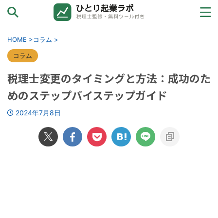
カテゴリーから探す
HOME
>
コラム
>
お金と確定申告
コラム
税理士変更のタイミングと方法：成功のた
売上ゼロ→初受注
めのステップバイステップガイド
ひとり起業の壁
2024年7月8日
ツールと外注
法人化→その先へ