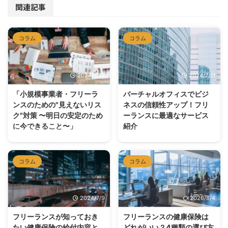
関連記事
コラム
コラム
2024/7/12
2024/7/11
「小規模事業者・フリーラ
バーチャルオフィスでビジ
ンスのための"見えないリス
ネスの信頼性アップ！フリ
ク"対策 〜明日の安定のため
ーランスに最適なサービス
に今できること〜」
紹介
フリーランスや小規模事業者とし
1. フリーランスとバーチャルオフ
て活動していると、日々の仕事に
ィスの関係 フリーランスがバー
追われ、将来のリスクについて考
チャルオフィスを活用する理由
コラム
コラム
える余裕がないことも多いでしょ
フリーランスとして働く際、自宅
う。しかし、ビジネスの持続可能
を仕事の拠点にすることが一般的
性を高め、長期的な成功を実現す
ですが、ビジネス上の信頼性を高
2024/7/9
2026/8/4
るためには、目の前には見えにく
めるためにはプロフェッショナル
いリスクにも備えることが重要で
なオフィスアドレスが必要です。
フリーランスが知っておき
フリーランスの健康保険は
す。今回は、小規模事業者やフリ
バーチャルオフィスを利用するこ
たい健康保険の給付内容と
どれがいい？4種類の選び方