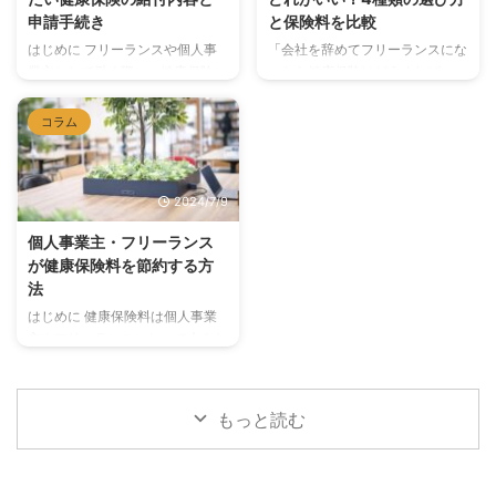
ーランスが直面しがちな"見えな
とで、自宅住所を公開せずに信頼
申請手続き
と保険料を比較
いリスク"と、その対策について
性の高いビジネスアドレスを持つ
考えていきましょう。 収入の不
ことができます。また、クライア
はじめに フリーランスや個人事
「会社を辞めてフリーランスにな
安定性リスク 対策 フリーランス
ントとの契約や郵便物の受け取り
業主として働く際に、健康保険に
ったら健康保険はどうすればい
や小規模事業者にとって、収入の
に便利です。 バーチャルオフィ
加入していると様々な給付を受け
い？」「国保と任意継続、どっち
不安定性は常に付きまとう問題で
スの具体的なメリット コスト削
ることができます。しかし、具体
が安い？」 フリーランス・個人
コラム
す。特定のクライアントに依存し
減：物理的なオフィスを借りるよ
的な給付内容や申請手続きについ
事業主が加入できる健康保険には
すぎたり、季節変動の激しい業 ...
りもはるかに安価。 プロフ ...
てはあまり知られていないことが
4つの選択肢があります。どれを
多いです。本記事では、個人事業
選ぶかによって年間の保険料が数
2024/7/9
主やフリーランスが知っておくべ
十万円変わることもあります。
き健康保険の給付内容と申請手続
この記事では、4つの選択肢の特
個人事業主・フリーランス
きについて詳しく解説します。 1.
徴・保険料の目安・状況別のおす
が健康保険料を節約する方
健康保険の基本的な給付内容 健
すめを解説します。 フリーラン
法
康保険には、医療費の補助をはじ
スが選べる健康保険は4種類 フリ
めとして、様々な給付内容があり
ーランス・個人事業主が加入でき
はじめに 健康保険料は個人事業
ます。主な給付内容は以下の通り
る健康保険は以下の4つです。 種
主やフリーランスにとって大きな
です。 医療費補助 対象: 病気やケ
類対象者保険料の特徴メリット
負担となることがあります。しか
ガで医療機関を受診した際の医療
①国民健康保険誰でも加入可能
し、いくつかの方法を活用するこ
費 給付内容: 医 ...
前年所得に基づいて計算手続きが
とで、健康保険料を節約すること
もっと読む
簡 ...
が可能です。本記事では、健康保
険料を節約するための具体的な方
法を紹介します。所得控除の活用
や家族加入のメリット、健康保険