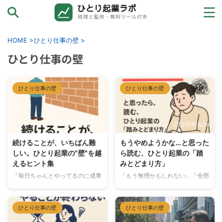
カテゴリーから探す
HOME
>
ひとり仕事の壁
>
ひとり仕事の壁
お金と確定申告
売上ゼロ→初受注
ひとり仕事の壁
ひとり仕事の壁
ひとり起業の壁
2025/3/26
2025/3/26
ツールと外注
続けることが、いちばん難
もうやめようかな…と思った
しい。ひとり起業の"壁"を越
ら読む、ひとり起業の「踏
えるヒント集
みとどまり方」
法人化→その先へ
「毎日ちゃんとやってるのに成果
「もう無理かもしれない」「全部
が出ない」「このまま続けて本当
投げ出したくなった」「この道、
に大丈夫なのかな…」「誰にも相
間違ってたのかな」起業している
談できない不安を抱えている」
と、そんな思いが突然襲ってくる
ひとり仕事の壁
ひとり仕事の壁
開業して3ヶ月〜1年ほど経つ
日が必ずやってきます。 この記