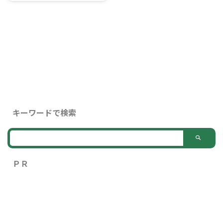
けるべきです 労働時間の制限：
必要スキル：HTML, CSS,
副業は魅力的な選択肢ですが、本
過労を防ぐため、副業の時間に制
JavaScript, レスポンシブデザイ
業との両立は容易ではありませ
限がある場合があります 時間管
ン 平均報酬：1ページあたり2〜
ん。本記事では、効率的に副業を
理と本業とのバランスの取り方
10万円 ...
始め、長期的に続けるためのポイ
ス ...
ントを、時間管理を中心に解説し
ます。 効果的な時間管理テクニ
ック a) ポモドーロテクニック 25
分の集中作業と5分の休憩を繰り
返す 4セット終了後に15-30分の
長めの休憩を取る b) タイムブロ
ッキング 1日の時間を細かくブロ
キーワードで検索
ック分けし、各タスクに時間を割
り当てる c) アイゼンハワーマト
リックス タスクを重要度と緊急
度で分類し、優先順位をつける
副業に適 ...
ＰＲ