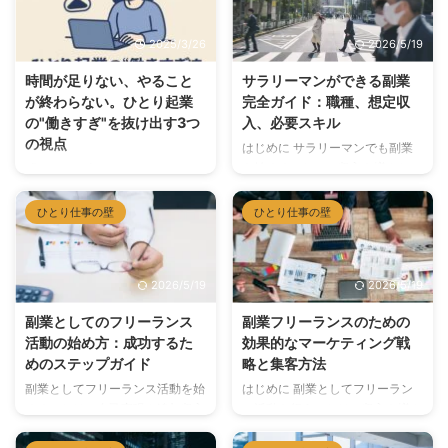
と、ほとんどすべてのひとり起業
事では、筆者自身やまわりの起業
家が**"見えない壁"**にぶつかり
仲間が"やめたくなった日"に救わ
2025/3/26
2026/5/19
ます。これは成長の通過点であ
れた言葉や行動を、そっと共有し
り、乗り越えられる壁です。 こ
ます。一人で抱え込まないため
時間が足りない、やること
サラリーマンができる副業
のページでは、モチベーションの
に、ぜひ参考にしてください。
が終わらない。ひとり起業
完全ガイド：職種、想定収
低下、孤独、不安、時間不足、や
① 「やめたい」はダメじゃな
の"働きすぎ"を抜け出す3つ
入、必要スキル
めたくなる気持ちに向き合うため
い。むしろ正常 やめたくなるの
の視点
の4ステップをまとめました。ど
は、ちゃんと行動してきた証拠で
はじめに サラリーマンでも副業
の記事も「あなただけじゃない」
す。起業して一度も挫折を感じな
を始めることで、収入を増やし、
「タスクは山ほどあるのに、1日
と感じられる体験談と、明日から
い人のほうが珍しいのです。 が
スキルを磨くことができます。本
があっという間に終わってしま
使える具体的なヒントを集めてい
んばって、頑張って、それでも成
記事では、サラリーマンが取り組
う」「毎日働いてるのに、なかな
ひとり仕事の壁
ひとり仕事の壁
ます。 ひとり起業の壁と成長 ...
果が出ない。そんなときに、心と
める様々な副業について、職種、
か成果が見えない」「24時間あ
体 ...
想定収入、必要スキルをわかりや
っても足りないと感じる日々…」
すく解説します。 1. ライティン
このような悩みを抱えていません
2026/5/19
2026/5/19
グ（Webライター） 職種の概要
か？実は起業して半年ほど経つ
Webライターは、ブログ記事や商
と、多くの人が**"ひとりで全部
副業としてのフリーランス
副業フリーランスのための
品レビュー、SEO対策記事などを
回しすぎて限界"**を感じはじめ
活動の始め方：成功するた
効果的なマーケティング戦
執筆する仕事です。専門知識が求
ます。 でも安心してください。
めのステップガイド
略と集客方法
められる場合もありますが、初心
これはほとんどの個人事業主が通
者でも取り組みやすい副業の一つ
る道です。この記事では、実際に
副業としてフリーランス活動を始
はじめに 副業としてフリーラン
です。 想定収入 初心者：1記事あ
多くのひとり起業家が実践して効
めることは、自己実現や追加収入
ス活動を行うことは、収入を増や
たり1,000円〜3,000円 経験者：
果を感じた、"時間の壁"を乗り越
を目指すうえで有効な手段です。
すだけでなく、自身のスキルを磨
1記事あたり5,000円〜20,0 ...