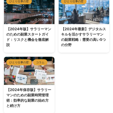
えるための3つの視点をご紹介し
この記事では、初心者でも実践し
く絶好の機会です。しかし、クラ
ひとり仕事の壁
ひとり仕事の壁
ます。 ① "全部自分でやる前
やすい具体的なステップを紹介
イアントを獲得するためには効果
提"をやめてみる ひとり起 ...
し、成功を目指すためのアドバイ
的なマーケティング戦略が不可欠
スを提供します。 適切な分野の
です。本記事では、フリーランス
2026/5/19
2026/5/19
選定 副業としてのフリーランス
として成功するためのマーケティ
活動を始めるにあたり、自身のス
ング手法や集客方法について詳し
【2024年版】サラリーマン
【2024年最新】デジタルス
キルや専門知識を活かせる分野を
く解説します。 SNSを活用した
のための副業スタートガイ
キルを活かすサラリーマン
選定することが重要です。 自分
マーケティング プラットフォー
ド：リスクと機会を徹底解
の副業戦略：需要の高い5つ
の得意な分野を見極める 自分が
ムの選定 SNSは、ターゲットと
説
の分野
得意とするスキルや知識を基に、
なるクライアントにリーチするた
提供できるサービスや製品を考え
めの強力なツールです。以下のよ
はじめに 近年、副業を始めるサ
はじめに デジタル化が進む現代
ます。例えば、ウェブデザイン、
うなプラットフォームを活用しま
ラリーマンが増加しています。副
社会において、サラリーマンがデ
ライティング、翻訳、デジタルマ
しょう： • Twitter: リアルタイム
業は追加収入を得る機会を提供し
ジタルスキルを活かして副業を始
ひとり仕事の壁
コラム
ーケティングなど。 市場の需要
での情報発信 ...
ますが、同時にリスクも伴いま
めるチャンスが増えています。本
と ...
す。本ガイドでは、副業を始める
記事では、特に需要の高い5つの
際に知っておくべき重要なポイン
分野を紹介し、各分野でのスキル
2026/5/19
トを解説します。 副業を始める
アップ方法や案件の見つけ方、さ
前に確認すべき会社の規定 就業
らには副業を本業にするためのキ
【2024年保存版】サラリー
規則の確認：多くの企業が副業に
ャリアパスまでを解説します。
マンのための副業時間管理
関する規定を設けています 上司
需要の高い5つのデジタルスキル
術：効率的な副業の始め方
への報告：必要に応じて上司や人
分野 ウェブデザインとコーディ
と続け方
事部門に相談しましょう 競業避
ング 需要：企業のオンラインプ
止義務：本業と競合する副業は避
レゼンス強化に伴い、常に高需要
はじめに サラリーマンにとって