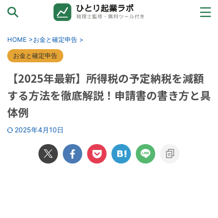
カテゴリーから探す
HOME
>
お金と確定申告
>
お金と確定申告
お金と確定申告
【2025年最新】所得税の予定納税を減額
売上ゼロ→初受注
する方法を徹底解説！申請書の書き方と具
体例
ひとり起業の壁
2025年4月10日
ツールと外注
法人化→その先へ