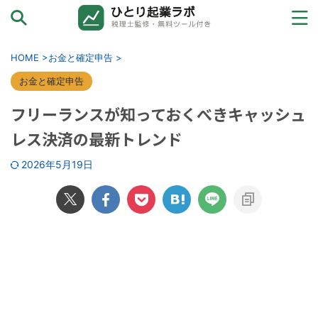
カテゴリーから探す
HOME
>
お金と確定申告
>
お金と確定申告
お金と確定申告
フリーランスが知っておくべきキャッシュ
売上ゼロ→初受注
レス決済の最新トレンド
ひとり起業の壁
2026年5月19日
ツールと外注
法人化→その先へ