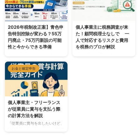
はできません。個人事業主には給
す。通常の発生主義（取引が発生
与・賞与の概念がなく、事業の利
した時点で計上する方法）よりも
2026/4/21
2026/4/14
益がそのまま所得になるためで
記帳が簡単になるのがメリットで
す。 ただし、ボーナスの代わり
す。 ただし、この特例を選ぶと
2026年税制改正案】青色申
個人事業主に税務調査が来
になる方法はあります。この記事
青色申告特別控除が最大10万円
告特別控除が変わる？55万
た！顧問税理士なしで 一
では、個人事業主がボーナスを出
までに制限されるなど、知らずに
円廃止・75万円新設の可能
人で対応するリスクと費用
せない理由と、賞与代わりに使え
選ぶと損をするポイントもありま
性と今からできる準備
を税務のプロが解説
る節税方法を解説します。 個人
す。この記事では、適用要件・届
事業主にボーナスがない理由 会
出方法・注意点を国税庁の情報を
⚠️ この記事について この記事は
「税務署から電話が来た。どうし
社員は会社から給与・賞与をもら
もとに解説します。 ※この記事は
令和8年度（2026年度）税制改正
たらいいんだろう…」 顧問税理士
いますが、個人事業主の場合は仕
2026年5月時点の情報に基づいて
大綱の内容に基づいています。税
と契約していない個人事業主・フ
お金と確定申告
組みが根本的に異なります。 個
います。税制は改正されることが
制改正大綱は政府の方針を示すも
リーランスにとって、税務調査の
人 ...
あるため、実際の判断は国税庁 ...
のであり、国会での審議・成立を
連絡は青天の霹靂です。しかも調
経て正式に法律となります。内容
査の連絡が来てから動き始めて
2026/5/19
が変更される可能性があることを
も、手遅れになるケースが少なく
ご了承ください。最新情報は国税
ありません。 この記事では、税
個人事業主・フリーランス
庁ウェブサイトや税理士にご確認
務事務所に勤務する筆者が「税務
が従業員に賞与を支払う際
ください。 令和8年度（2026年
調査が来たときに一人で対応する
の計算方法を解説
度）税制改正大綱により、青色申
リスク」「実際にかかる費用」
告特別控除制度の大幅な見直しが
「月980円から備える現実的な方
「従業員に賞与を出したいけど、
検討されています。 主な改正案
法」を実務目線で解説します。
計算方法がわからない…」 「所得
の内容： 55万円控除の廃止が検
📝 この記事を書いた人 税理士事
税や社会保険料をどう計算すれば