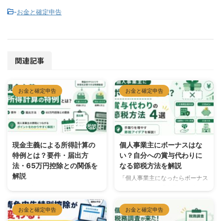
-
お金と確定申告
関連記事
お金と確定申告
お金と確定申告
2026/6/2
2026/5/19
現金主義による所得計算の
個人事業主にボーナスはな
特例とは？要件・届出方
い？自分への賞与代わりに
法・65万円控除との関係を
なる節税方法を解説
解説
「個人事業主になったらボーナス
がなくなる…」「自分へのボーナ
「現金主義による所得計算の特
スって出せないの？」 結論から
例」とは、一定の小規模事業者
言うと、個人事業主が自分自身に
が、収入や経費を「実際にお金が
お金と確定申告
お金と確定申告
ボーナス（賞与）を支給すること
動いた時点」で計上できる特例で