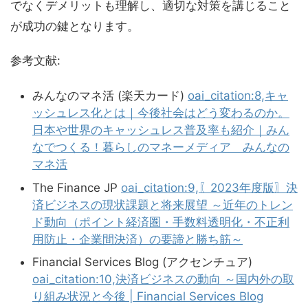
でなくデメリットも理解し、適切な対策を講じること
が成功の鍵となります。
参考文献:
みんなのマネ活 (楽天カード)
oai_citation:8,キャ
ッシュレス化とは｜今後社会はどう変わるのか。
日本や世界のキャッシュレス普及率も紹介｜みん
なでつくる！暮らしのマネーメディア みんなの
マネ活
The Finance JP
oai_citation:9,〖2023年度版〗決
済ビジネスの現状課題と将来展望 ～近年のトレン
ド動向（ポイント経済圏・手数料透明化・不正利
用防止・企業間決済）の要諦と勝ち筋～
Financial Services Blog (アクセンチュア)
oai_citation:10,決済ビジネスの動向 ～国内外の取
り組み状況と今後 | Financial Services Blog