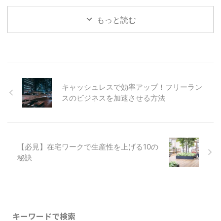
討されている 「優良な電子帳簿
務所勤務。会計・税務を専門と
正しいの？」 「従業員を雇った
保存」による75万 ...
し、個人事業主・フリーランスの
ばかりで、賞与の計算が不安…」
もっと読む
確定申告サポー ...
従業員を雇用する個人事業主やフ
リーランスの方にとって、賞与
（ボーナス）の計算は悩みの種で
はないでしょうか。間違った計算
をすると、税務署や年金事務所か
ら指摘を受けるリスクもありま
す。 本記事では、個人事業主や
キャッシュレスで効率アップ！フリーラン
フリーランスが従業員に賞与を支
スのビジネスを加速させる方法
給する際の計算方法を、専門知識
がなくても理解できるようわかり
やすく解説します。実際の計算例
やエクセルの計算式まで紹介する
...
【必見】在宅ワークで生産性を上げる10の
秘訣
キーワードで検索