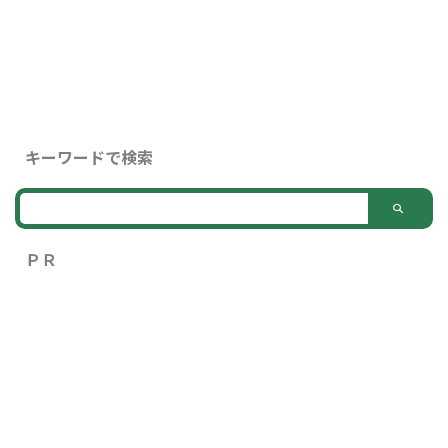
ことをまとめてみます。 損益通
算の歯止め策 所得税法では損益
通算という規定があります。 不
動産所得、事業所得、山林所得、
譲渡所得について損失が発生した
場合、その損失を一定の順序にし
たがって、総所得金額、退職所得
金額又は山林所得金額等を計算す
キーワードで検索
る際に他の各種所得の金額から控
除することができる制度です。
簡単なイメージ図にするとこの ...
ＰＲ