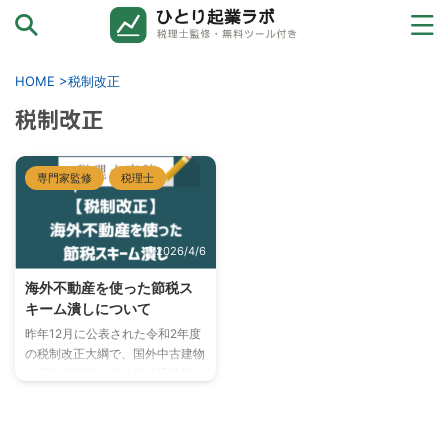
カテゴリーから探す
HOME
>
税制改正
税制改正
お金と確定申告
売上ゼロ→初受注
専門家監修
税理士
ひとり起業の壁
2026/4/6
ツールと外注
海外不動産を使った節税ス
キーム潰しについて
法人化→その先へ
昨年12月に公表された令和2年度
の税制改正大綱で、国外中古建物
の不動産所得に係る損益通算等の
特例が創設されました。 細かい
取扱いはこれから順次判明してく
るのでしょうが、大綱からわかる